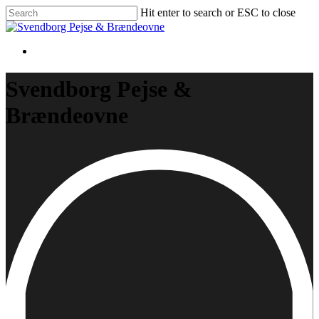
Skip
Hit enter to search or ESC to close
to
Close
main
Search
content
Svendborg Pejse &
Brændeovne