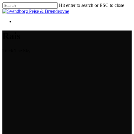
Skip
Hit enter to search or ESC to close
to
Close
main
Search
content
Rais
Track The Sky