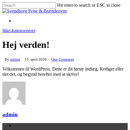
Skip
Hit enter to search or ESC to close
to
Close
main
Search
content
Ikke-kategoriseret
Hej verden!
By
admin
15. april 2026
One Comment
Velkommen til WordPress. Dette er dit første indlæg. Rediger eller
slet det, og begynd herefter med at skrive!
admin