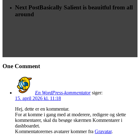
Next Post
Basically Salient is beauitful from all
around
One Comment
En WordPress-kommentator
siger:
15. april 2026 kl. 11:18
Hej, dette er en kommentar.
For at komme i gang med at moderere, redigere og slette
kommentarer, skal du besøge skærmen Kommentarer i
dashboardet.
Kommentatorernes avatarer kommer fra
Gravatar
.